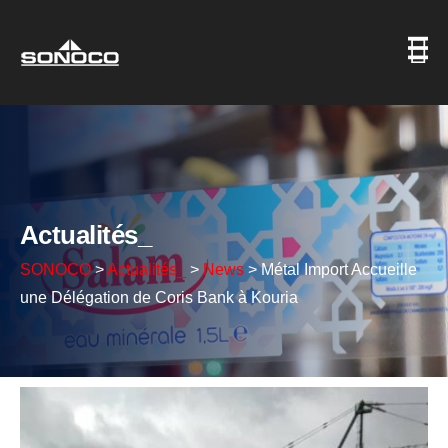
Actualités_
SONOCO
>
Actualités_
>
News
>
Métal Import Accueille
une Délégation de Coris Bank à Kouria