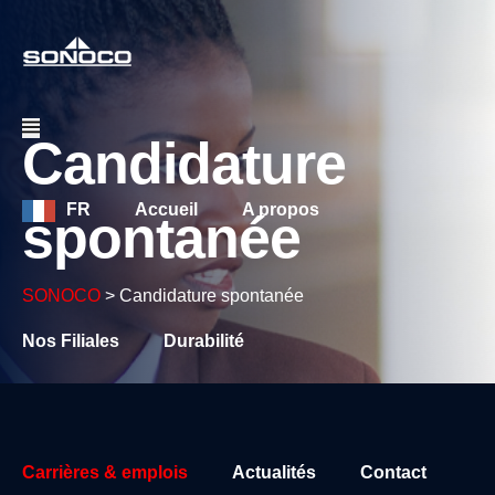
Candidature
FR
Accueil
A propos
spontanée
SONOCO
>
Candidature spontanée
Nos Filiales
Durabilité
Veuillez activer JavaScript dans votre navigateur pour
remplir ce formulaire.
Nom
*
Carrières & emplois
Actualités
Contact
Prénom