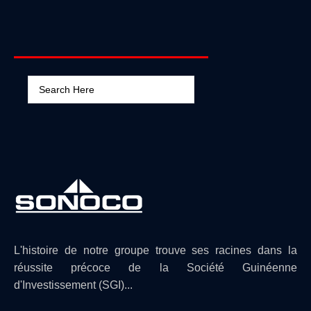
Nom
E-mail
*
Poste ciblé
CV
*
Cliquez ou déplacez un fichier dans cette zone
pour le téléverser.
Motivation
*
Envoyer
L'histoire de notre groupe trouve ses racines dans la
réussite précoce de la Société Guinéenne
d'Investissement (SGI)...