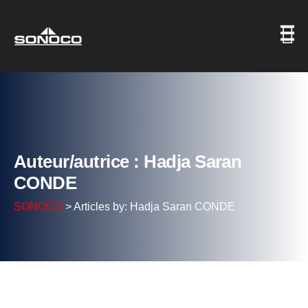
Auteur/autrice : Hadja Saran
CONDE
SONOCO
>
Articles by: Hadja Saran CONDE